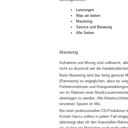
Leistungen
Was wir bieten
Mastering
Service und Beratung
Alle Seiten
Mastering
Aufnahme und Mixing sind vollbracht, alle
nicht so druckvoll wie die handelsüblich
Beim Mastering wird das fertig gemixte 
(Panorama) so angeglichen, dass es verg
Fehlerkorrekturen und Klangveredelungs
um im Rahmen einer Musikzusammenstellu
übertragen zu werden. Alle Arbeitsschrit
einzelnen Spuren im Mix.
Bei einer professionellen CD-Produktion
Kosten hierzu sollten in jedem Fall eing
übersteigt aber oft den finanziellen Rah
ist, ist hier ein Mastering auch nicht unbe