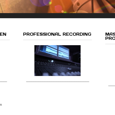
MEN
PROFESSIONAL RECORDING
MAS
PRO
___________________________________
____
___
en