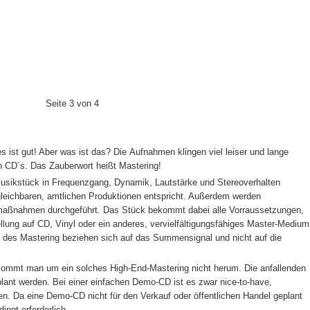
Seite 3 von 4
s ist gut! Aber was ist das? Die Aufnahmen klingen viel leiser und lange
en CD´s. Das Zauberwort heißt Mastering!
Musikstück in Frequenzgang, Dynamik, Lautstärke und Stereoverhalten
leichbaren, amtlichen Produktionen entspricht. Außerdem werden
maßnahmen durchgeführt. Das Stück bekommt dabei alle Vorraussetzungen,
ng auf CD, Vinyl oder ein anderes, vervielfältigungsfähiges Master-Medium
te des Mastering beziehen sich auf das Summensignal und nicht auf die
 kommt man um ein solches High-End-Mastering nicht herum. Die anfallenden
eplant werden. Bei einer einfachen Demo-CD ist es zwar nice-to-have,
men. Da eine Demo-CD nicht für den Verkauf oder öffentlichen Handel geplant
dingt erforderlich.